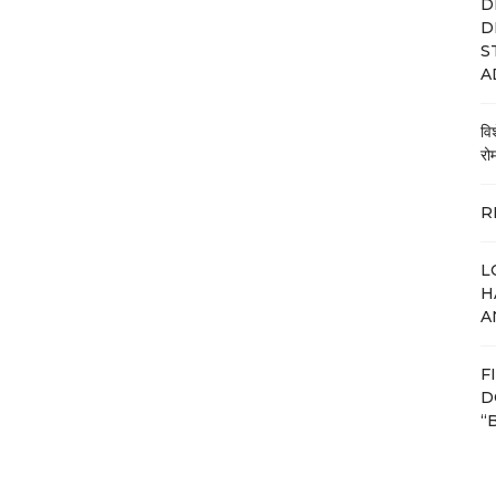
D
D
S
A
वि
रो
R
L
H
A
F
D
“