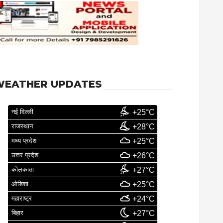
WEATHER UPDATES
नई दिल्ली
+25°C
राजस्थान
+28°C
मध्य प्रदेश
+25°C
उत्तर प्रदेश
+26°C
कोलकाता
+27°C
ओडिशा
+25°C
महाराष्ट्र
+24°C
बिहार
+27°C