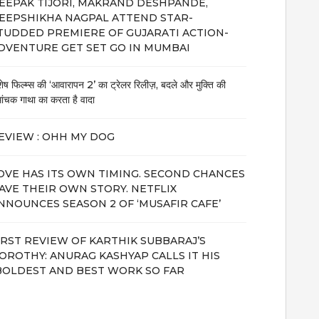
EEPAK TIJORI, MAKRAND DESHPANDE,
EEPSHIKHA NAGPAL ATTEND STAR-
TUDDED PREMIERE OF GUJARATI ACTION-
DVENTURE GET SET GO IN MUMBAI
शेष फिल्म्स की ‘आवारापन 2’ का ट्रेलर रिलीज़, बदले और मुक्ति की
मांचक गाथा का करता है वादा
EVIEW : OHH MY DOG
OVE HAS ITS OWN TIMING. SECOND CHANCES
AVE THEIR OWN STORY. NETFLIX
NNOUNCES SEASON 2 OF ‘MUSAFIR CAFE’
IRST REVIEW OF KARTHIK SUBBARAJ’S
OROTHY: ANURAG KASHYAP CALLS IT HIS
BOLDEST AND BEST WORK SO FAR