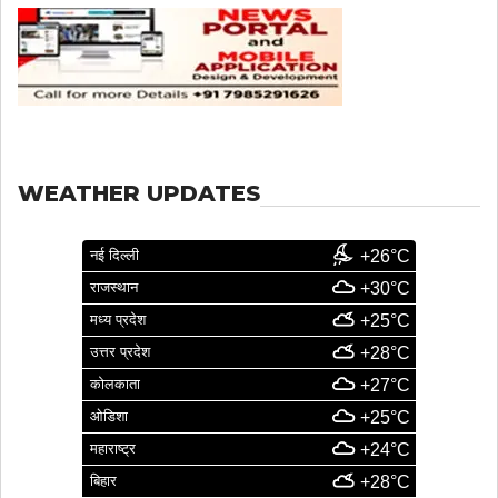
WEATHER UPDATES
नई दिल्ली
+26°C
राजस्थान
+30°C
मध्य प्रदेश
+25°C
उत्तर प्रदेश
+28°C
कोलकाता
+27°C
ओडिशा
+25°C
महाराष्ट्र
+24°C
बिहार
+28°C