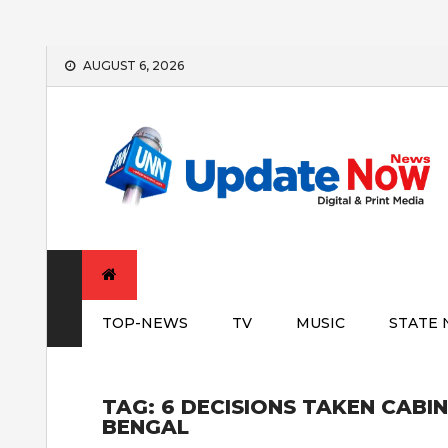
Skip
AUGUST 6, 2026
to
content
TOP-NEWS
TV
MUSIC
STATE
TAG:
6 DECISIONS TAKEN CABI
BENGAL