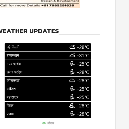
WEATHER UPDATES
नई दिल्ली
+28°C
राजस्थान
+31°C
मध्य प्रदेश
+25°C
उत्तर प्रदेश
+28°C
कोलकाता
+28°C
ओडिशा
+25°C
महाराष्ट्र
+25°C
बिहार
+28°C
पंजाब
+28°C
मौसम