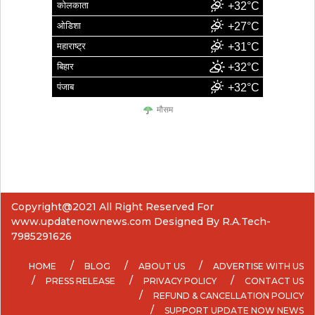
कोलकाता
+32°C
ओडिशा
+27°C
महाराष्ट्र
+31°C
बिहार
+32°C
पंजाब
+32°C
मौसम
Copyright@2021 All Right Reserved For
www.updatenownews.com Designed By R.A.Tech-
7985291626
HOME
BLOG
ABOUT US
ADVERTISE WITH US
PRESS RELEASE
PRIVACY POLICY
CONTACT US
REFUND & CANCELLATION POLICY
SUPPORT UPDATE NOW NEWS