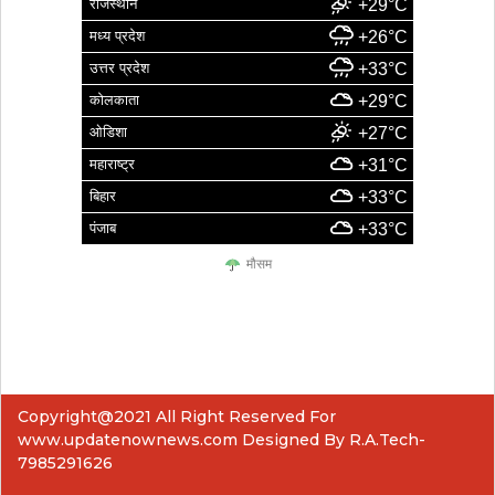
राजस्थान
+29°C
मध्य प्रदेश
+26°C
उत्तर प्रदेश
+33°C
कोलकाता
+29°C
ओडिशा
+27°C
महाराष्ट्र
+31°C
बिहार
+33°C
पंजाब
+33°C
मौसम
Copyright@2021 All Right Reserved For
www.updatenownews.com Designed By R.A.Tech-
7985291626