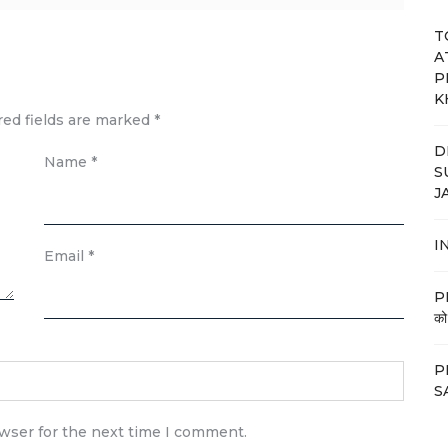
T
A
P
K
red fields are marked
*
D
Name
*
S
J
IN
Email
*
PM
को
PM
SA
owser for the next time I comment.