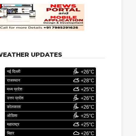
WEATHER UPDATES
नई दिल्ली
+26°C
राजस्थान
+28°C
मध्य प्रदेश
+25°C
उत्तर प्रदेश
+26°C
कोलकाता
+26°C
ओडिशा
+25°C
महाराष्ट्र
+25°C
बिहार
+26°C