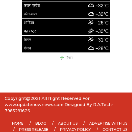
उत्तर प्रदेश
+32°C
कोलकाता
+30°C
ओडिशा
+26°C
महाराष्ट्र
+30°C
बिहार
+31°C
पंजाब
+28°C
मौसम
Copyright@2021 All Right Reserved For
www.updatenownews.com Designed By R.A.Tech-
7985291626
HOME
BLOG
ABOUT US
ADVERTISE WITH US
PRESS RELEASE
PRIVACY POLICY
CONTACT US