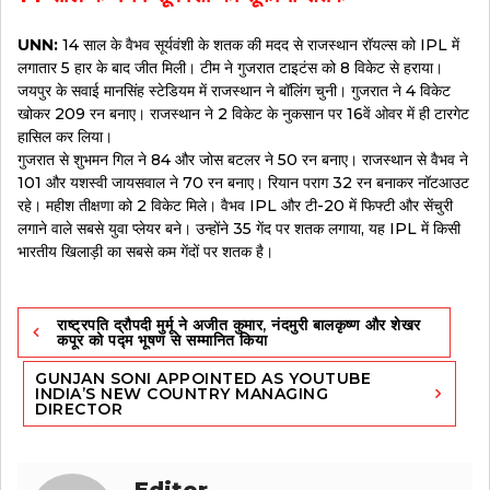
UNN:
14 साल के वैभव सूर्यवंशी के शतक की मदद से राजस्थान रॉयल्स को IPL में
लगातार 5 हार के बाद जीत मिली। टीम ने गुजरात टाइटंस को 8 विकेट से हराया।
जयपुर के सवाई मानसिंह स्टेडियम में राजस्थान ने बॉलिंग चुनी। गुजरात ने 4 विकेट
खोकर 209 रन बनाए। राजस्थान ने 2 विकेट के नुकसान पर 16वें ओवर में ही टारगेट
हासिल कर लिया।
गुजरात से शुभमन गिल ने 84 और जोस बटलर ने 50 रन बनाए। राजस्थान से वैभव ने
101 और यशस्वी जायसवाल ने 70 रन बनाए। रियान पराग 32 रन बनाकर नॉटआउट
रहे। महीश तीक्षणा को 2 विकेट मिले। वैभव IPL और टी-20 में फिफ्टी और सेंचुरी
लगाने वाले सबसे युवा प्लेयर बने। उन्होंने 35 गेंद पर शतक लगाया, यह IPL में किसी
भारतीय खिलाड़ी का सबसे कम गेंदों पर शतक है।
Post
राष्ट्रपति द्रौपदी मुर्मू ने अजीत कुमार, नंदमुरी बालकृष्ण और शेखर
navigation
कपूर को पद्म भूषण से सम्मानित किया
GUNJAN SONI APPOINTED AS YOUTUBE
INDIA’S NEW COUNTRY MANAGING
DIRECTOR
Editor