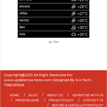
कोलकाता
+28°C
ओडिशा
+27°C
महाराष्ट्र
+26°C
बिहार
+30°C
पंजाब
+26°C
मौसम
Copyright@2021 All Right Reserved For
www.updatenownews.com Designed By R.A.Tech-
7985291626
HOME
BLOG
ABOUT US
ADVERTISE WITH US
PRESS RELEASE
PRIVACY POLICY
CONTACT US
REFUND & CANCELLATION POLICY