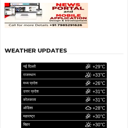
WEATHER UPDATES
नई दिल्ली
+29°C
राजस्थान
+33°C
मध्य प्रदेश
+26°C
उत्तर प्रदेश
+31°C
कोलकाता
+31°C
ओडिशा
+28°C
महाराष्ट्र
+30°C
बिहार
+30°C