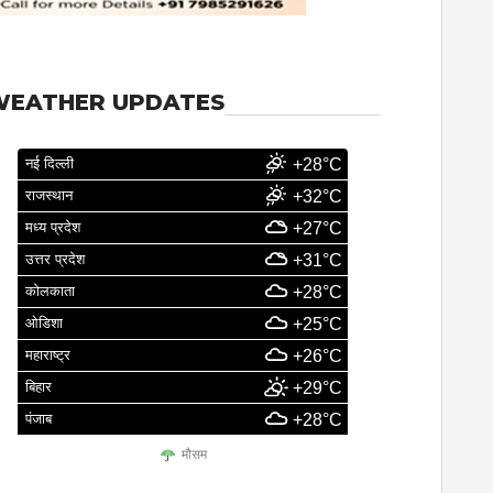
WEATHER UPDATES
नई दिल्ली
+28°C
राजस्थान
+32°C
मध्य प्रदेश
+27°C
उत्तर प्रदेश
+31°C
कोलकाता
+28°C
ओडिशा
+25°C
महाराष्ट्र
+26°C
बिहार
+29°C
पंजाब
+28°C
मौसम