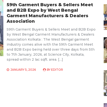
59th Garment Buyers & Sellers Meet
and B2B Expo by West Bengal
Garment Manufacturers & Dealers
Association
59th Garment Buyers & Sellers Meet and B2B Expo
by West Bengal Garment Manufacturers & Dealers
Association Kolkata : The West Bengal garment
industry comes alive with the 59th Garment Meet
and B2B Expo being held over three days from 5th
to 7th January, 2026, at Science City, Kolkata,
spread within 2 lac sqft. area. […]
JANUARY 5, 2026
BY
EDITOR