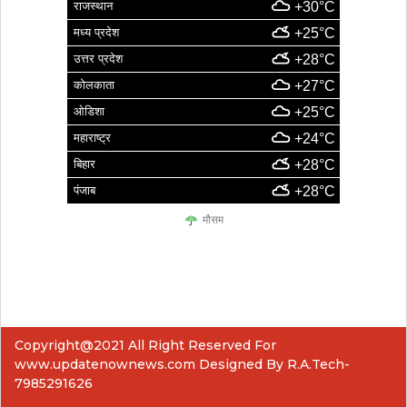
राजस्थान
+30°C
मध्य प्रदेश
+25°C
उत्तर प्रदेश
+28°C
कोलकाता
+27°C
ओडिशा
+25°C
महाराष्ट्र
+24°C
बिहार
+28°C
पंजाब
+28°C
मौसम
Copyright@2021 All Right Reserved For
www.updatenownews.com Designed By R.A.Tech-
7985291626