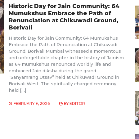
Historic Day for Jain Community: 64
Mumukshus Embrace the Path of
Renunciation at Chikuwadi Ground,
Borivali
Historic Day for Jain Community: 64 Mumukshus
Embrace the Path of Renunciation at Chikuwadi
Ground, Borivali Mumbai witnessed a momentous
and unforgettable chapter in the history of Jainism
as 64 mumukshus renounced worldly life and
embraced Jain diksha during the grand
“Sanyamrang Utsav” held at Chikuwadi Ground in
Borivali West. The spiritually charged ceremony,
held […]
FEBRUARY 9, 2026
BY
EDITOR