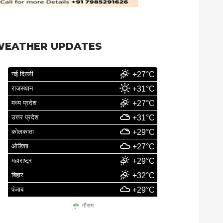
WEATHER UPDATES
नई दिल्ली
+27°C
राजस्थान
+31°C
मध्य प्रदेश
+27°C
उत्तर प्रदेश
+31°C
कोलकाता
+29°C
ओडिशा
+27°C
महाराष्ट्र
+29°C
बिहार
+32°C
पंजाब
+29°C
मौसम