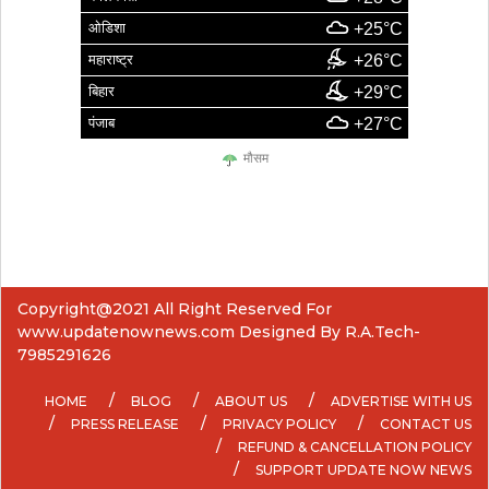
ओडिशा
+25°C
महाराष्ट्र
+26°C
बिहार
+29°C
पंजाब
+27°C
मौसम
Copyright@2021 All Right Reserved For
www.updatenownews.com Designed By R.A.Tech-
7985291626
HOME
BLOG
ABOUT US
ADVERTISE WITH US
PRESS RELEASE
PRIVACY POLICY
CONTACT US
REFUND & CANCELLATION POLICY
SUPPORT UPDATE NOW NEWS