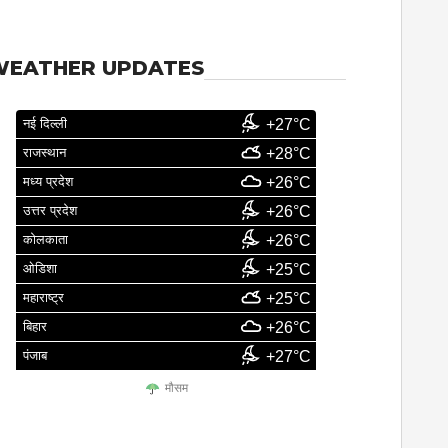
WEATHER UPDATES
नई दिल्ली
+27°C
राजस्थान
+28°C
मध्य प्रदेश
+26°C
उत्तर प्रदेश
+26°C
कोलकाता
+26°C
ओडिशा
+25°C
महाराष्ट्र
+25°C
बिहार
+26°C
पंजाब
+27°C
मौसम