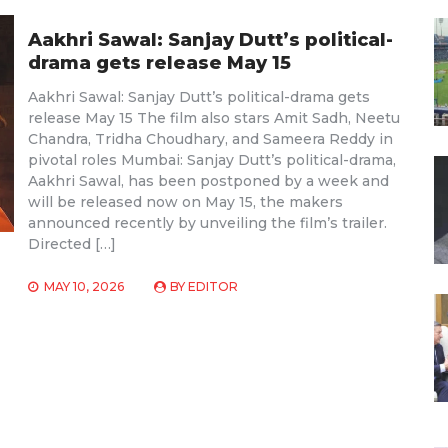
Aakhri Sawal: Sanjay Dutt’s political-
drama gets release May 15
Aakhri Sawal: Sanjay Dutt’s political-drama gets
release May 15 The film also stars Amit Sadh, Neetu
Chandra, Tridha Choudhary, and Sameera Reddy in
pivotal roles Mumbai: Sanjay Dutt’s political-drama,
Aakhri Sawal, has been postponed by a week and
will be released now on May 15, the makers
announced recently by unveiling the film’s trailer.
Directed […]
MAY 10, 2026
BY
EDITOR