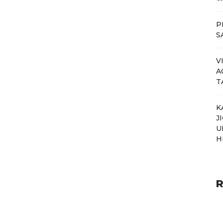
PM
SA
V
A
T
K
J
U
H
R