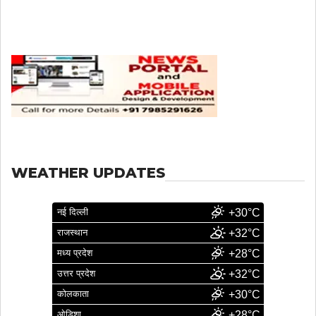
WEATHER UPDATES
नई दिल्ली
+30°C
राजस्थान
+32°C
मध्य प्रदेश
+28°C
उत्तर प्रदेश
+32°C
कोलकाता
+30°C
ओडिशा
+28°C