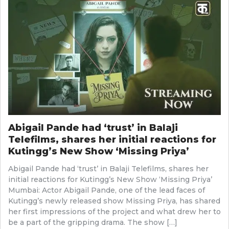
Abigail Pande had ‘trust’ in Balaji
Telefilms, shares her initial reactions for
Kutingg’s New Show ‘Missing Priya’
Abigail Pande had ‘trust’ in Balaji Telefilms, shares her
initial reactions for Kutingg’s New Show ‘Missing Priya’
Mumbai: Actor Abigail Pande, one of the lead faces of
Kutingg’s newly released show Missing Priya, has shared
her first impressions of the project and what drew her to
be a part of the gripping drama. The show […]