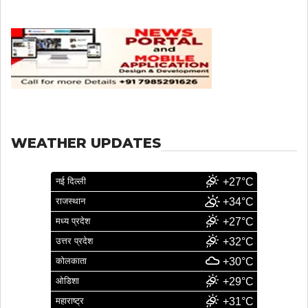
WEATHER UPDATES
नई दिल्ली
+27°C
राजस्थान
+34°C
मध्य प्रदेश
+27°C
उत्तर प्रदेश
+32°C
कोलकाता
+30°C
ओडिशा
+29°C
महाराष्ट्र
+31°C