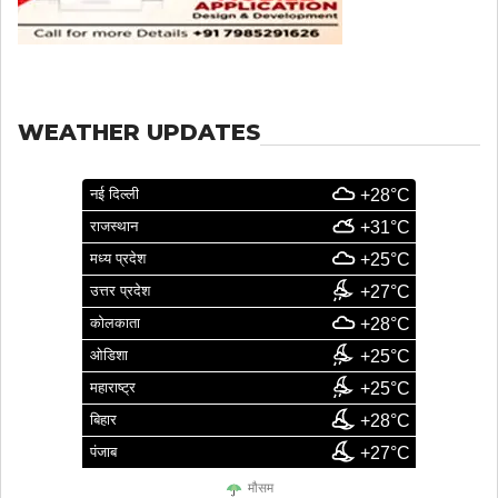
WEATHER UPDATES
नई दिल्ली
+28°C
राजस्थान
+31°C
मध्य प्रदेश
+25°C
उत्तर प्रदेश
+27°C
कोलकाता
+28°C
ओडिशा
+25°C
महाराष्ट्र
+25°C
बिहार
+28°C
पंजाब
+27°C
मौसम