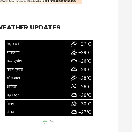
WEATHER UPDATES
नई दिल्ली
+27°C
राजस्थान
+29°C
मध्य प्रदेश
+26°C
उत्तर प्रदेश
+29°C
कोलकाता
+28°C
ओडिशा
+26°C
महाराष्ट्र
+26°C
बिहार
+30°C
पंजाब
+27°C
मौसम