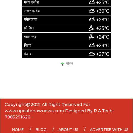
मध्य प्रदेश
+25°C
उत्तर प्रदेश
+30°C
कोलकाता
+28°C
ओडिशा
+25°C
महाराष्ट्र
+24°C
बिहार
+29°C
पंजाब
+27°C
मौसम
Copyright@2021 All Right Reserved For
www.updatenownews.com Designed By R.A.Tech-
7985291626
HOME
BLOG
ABOUT US
ADVERTISE WITH US