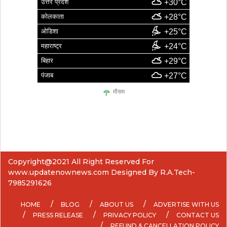
उत्तर प्रदेश
+30°C
कोलकाता
+28°C
ओडिशा
+25°C
महाराष्ट्र
+24°C
बिहार
+29°C
पंजाब
+27°C
मौसम
Copyright@2021 All Right Reserved For
www.updatenownews.com Designed By R.A.Tech-
7985291626
HOME
BLOG
ABOUT US
ADVERTISE WITH US
PRESS RELEASE
PRIVACY POLICY
CONTACT US
REFUND & CANCELLATION POLICY