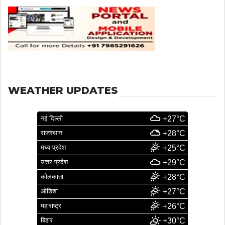
WEATHER UPDATES
नई दिल्ली
+27°C
राजस्थान
+28°C
मध्य प्रदेश
+25°C
उत्तर प्रदेश
+29°C
कोलकाता
+28°C
ओडिशा
+27°C
महाराष्ट्र
+26°C
बिहार
+30°C