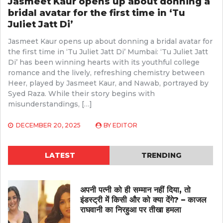
Jasmeet Kaur opens up about donning a
bridal avatar for the first time in ‘Tu
Juliet Jatt Di’
Jasmeet Kaur opens up about donning a bridal avatar for
the first time in ‘Tu Juliet Jatt Di’ Mumbai: ‘Tu Juliet Jatt
Di’ has been winning hearts with its youthful college
romance and the lively, refreshing chemistry between
Heer, played by Jasmeet Kaur, and Nawab, portrayed by
Syed Raza. While their story begins with
misunderstandings, […]
DECEMBER 20, 2025
BY
EDITOR
LATEST
TRENDING
अपनी पत्नी को ही सम्मान नहीं दिया, तो
इंडस्ट्री में किसी और को क्या देंगे? – काजल
राघवानी का निरहुआ पर तीखा हमला