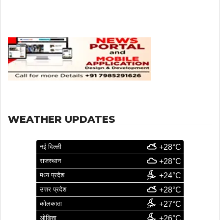
WEATHER UPDATES
नई दिल्ली
+28°C
राजस्थान
+28°C
मध्य प्रदेश
+24°C
उत्तर प्रदेश
+28°C
कोलकाता
+27°C
ओडिशा
+26°C