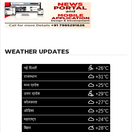
WEATHER UPDATES
नई दिल्ली
+26°C
राजस्थान
+31°C
मध्य प्रदेश
+25°C
उत्तर प्रदेश
+29°C
कोलकाता
+27°C
ओडिशा
+25°C
महाराष्ट्र
+24°C
बिहार
+28°C