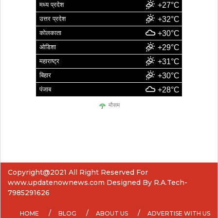
मध्य प्रदेश
+27°C
उत्तर प्रदेश
+32°C
कोलकाता
+30°C
ओडिशा
+29°C
महाराष्ट्र
+31°C
बिहार
+30°C
पंजाब
+28°C
मौसम
Copyright@2021 All Right Reserved For
www.updatenownews.com Designed By R.A.Tech-
7985291626
HOME
BLOG
ABOUT US
ADVERTISE WITH US