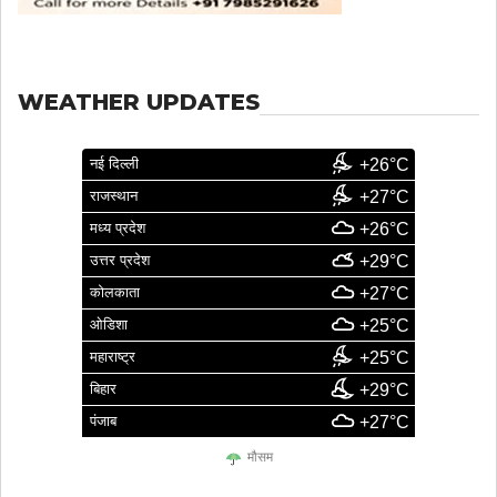
WEATHER UPDATES
नई दिल्ली
+26°C
राजस्थान
+27°C
मध्य प्रदेश
+26°C
उत्तर प्रदेश
+29°C
कोलकाता
+27°C
ओडिशा
+25°C
महाराष्ट्र
+25°C
बिहार
+29°C
पंजाब
+27°C
मौसम