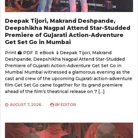
Deepak Tijori, Makrand Deshpande,
Deepshikha Nagpal Attend Star-Studded
Premiere of Gujarati Action-Adventure
Get Set Go in Mumbai
Print 🖨 PDF 📄 eBook 📱Deepak Tijori, Makrand
Deshpande, Deepshikha Nagpal Attend Star-Studded
Premiere of Gujarati Action-Adventure Get Set Go in
Mumbai Mumbai witnessed a glamorous evening as the
cast and crew of the upcoming Gujarati action-adventure
film Get Set Go came together for its grand premiere
ahead of the film’s theatrical release on 7 […]
AUGUST 7, 2026
BY
EDITOR