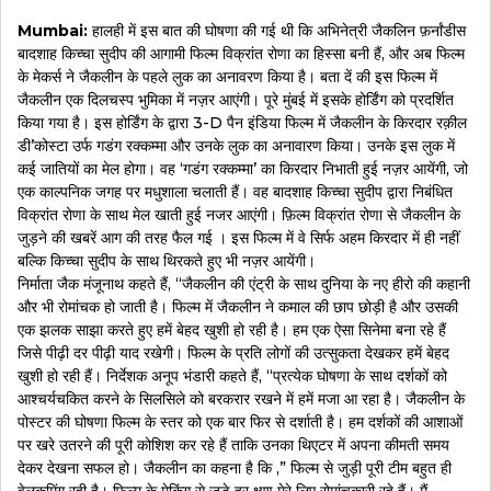
Mumbai:
हालही में इस बात की घोषणा की गई थी कि अभिनेत्री जैकलिन फ़र्नांडीस
बादशाह किच्चा सुदीप की आगामी फिल्म विक्रांत रोणा का हिस्सा बनी हैं, और अब फिल्म
के मेकर्स ने जैकलीन के पहले लुक का अनावरण किया है। बता दें की इस फिल्म में
जैकलीन एक दिलचस्प भुमिका में नज़र आएंगी। पूरे मुंबई में इसके होर्डिंग को प्रदर्शित
किया गया है। इस होर्डिंग के द्वारा 3-D पैन इंडिया फिल्म में जैकलीन के किरदार रक़ील
डी’कोस्टा उर्फ गडंग रक्कम्मा और उनके लुक का अनावारण किया। उनके इस लुक में
कई जातियों का मेल होगा। वह ‘गडंग रक्कम्मा’ का किरदार निभाती हुई नज़र आयेंगी, जो
एक काल्पनिक जगह पर मधुशाला चलाती हैं। वह बादशाह किच्चा सुदीप द्वारा निबंधित
विक्रांत रोणा के साथ मेल खाती हुई नजर आएंगी। फ़िल्म विक्रांत रोणा से जैकलीन के
जुड़ने की खबरें आग की तरह फैल गई । इस फिल्म में वे सिर्फ अहम किरदार में ही नहीं
बल्कि किच्चा सुदीप के साथ थिरकते हुए भी नज़र आयेंगी।
निर्माता जैक मंजूनाथ कहते हैं, “जैकलीन की एंट्री के साथ दुनिया के नए हीरो की कहानी
और भी रोमांचक हो जाती है। फिल्म में जैकलीन ने कमाल की छाप छोड़ी है और उसकी
एक झलक साझा करते हुए हमें बेहद खुशी हो रही है। हम एक ऐसा सिनेमा बना रहे हैं
जिसे पीढ़ी दर पीढ़ी याद रखेगी। फिल्म के प्रति लोगों की उत्सुकता देखकर हमें बेहद
खुशी हो रही हैं। निर्देशक अनूप भंडारी कहते हैं, “प्रत्येक घोषणा के साथ दर्शकों को
आश्चर्यचकित करने के सिलसिले को बरकरार रखने में हमें मजा आ रहा है। जैकलीन के
पोस्टर की घोषणा फिल्म के स्तर को एक बार फिर से दर्शाती है। हम दर्शकों की आशाओं
पर खरे उतरने की पूरी कोशिश कर रहे हैं ताकि उनका थिएटर में अपना कीमती समय
देकर देखना सफल हो। जैकलीन का कहना है कि ,” फिल्म से जुड़ी पूरी टीम बहुत ही
वेलकमिंग रही है। फिल्म के मेकिंग से जुड़े हर क्षण मेरे लिए रोमांचकारी रहे हैं। मैं