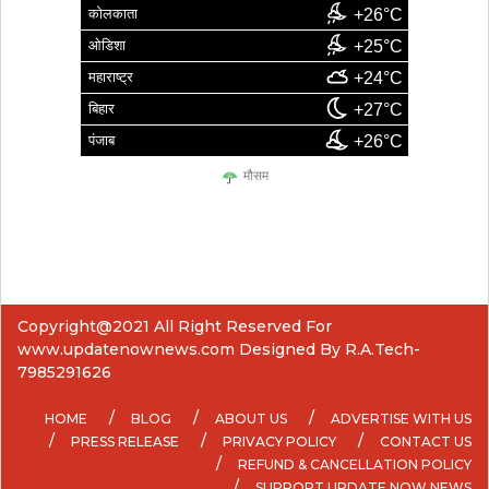
कोलकाता
+26°C
ओडिशा
+25°C
महाराष्ट्र
+24°C
बिहार
+27°C
पंजाब
+26°C
मौसम
Copyright@2021 All Right Reserved For
www.updatenownews.com Designed By R.A.Tech-
7985291626
HOME
BLOG
ABOUT US
ADVERTISE WITH US
PRESS RELEASE
PRIVACY POLICY
CONTACT US
REFUND & CANCELLATION POLICY
SUPPORT UPDATE NOW NEWS