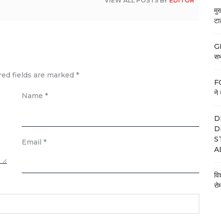
VIEW ALL POSTS BY
EDITOR
मु
टा
GE
सभी
red fields are marked
*
FC
ने 
Name
*
D
D
S
Email
*
A
वि
रो