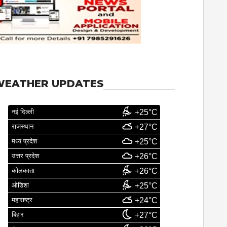
WEATHER UPDATES
नई दिल्ली
+25°C
राजस्थान
+27°C
मध्य प्रदेश
+25°C
उत्तर प्रदेश
+26°C
कोलकाता
+26°C
ओडिशा
+25°C
महाराष्ट्र
+24°C
बिहार
+27°C