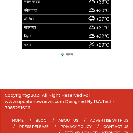
उत्तर प्रदेश
+33°C
कोलकाता
+30°C
ओडिशा
+27°C
महाराष्ट्र
+31°C
बिहार
+32°C
पंजाब
+29°C
मौसम
Copyright@2021 All Right Reserved For
www.updatenownews.com Designed By R.A.Tech-
7985291626
HOME
BLOG
ABOUT US
ADVERTISE WITH US
PRESS RELEASE
PRIVACY POLICY
CONTACT US
REFUND & CANCELLATION POLICY