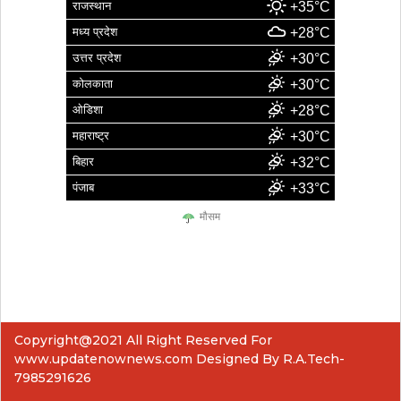
राजस्थान
+35°C
मध्य प्रदेश
+28°C
उत्तर प्रदेश
+30°C
कोलकाता
+30°C
ओडिशा
+28°C
महाराष्ट्र
+30°C
बिहार
+32°C
पंजाब
+33°C
मौसम
Copyright@2021 All Right Reserved For
www.updatenownews.com Designed By R.A.Tech-
7985291626