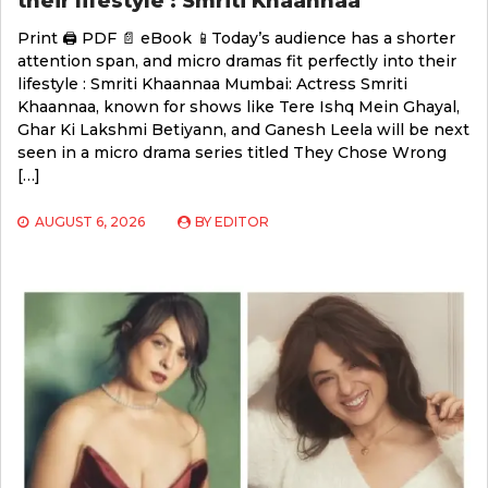
their lifestyle : Smriti Khaannaa
Print 🖨 PDF 📄 eBook 📱Today’s audience has a shorter
attention span, and micro dramas fit perfectly into their
lifestyle : Smriti Khaannaa Mumbai: Actress Smriti
Khaannaa, known for shows like Tere Ishq Mein Ghayal,
Ghar Ki Lakshmi Betiyann, and Ganesh Leela will be next
seen in a micro drama series titled They Chose Wrong
[…]
AUGUST 6, 2026
BY
EDITOR