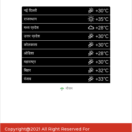
नई दिल्ली
+30°C
राजस्थान
+35°C
मध्य प्रदेश
+28°C
उत्तर प्रदेश
+30°C
कोलकाता
+30°C
ओडिशा
+28°C
महाराष्ट्र
+30°C
बिहार
+32°C
पंजाब
+33°C
मौसम
Copyright@2021 All Right Reserved For