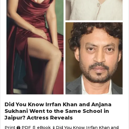
Did You Know Irrfan Khan and Anjana
Sukhani Went to the Same School in
Jaipur? Actress Reveals
Print 🖨 PDF 📄 eBook 📱Did You Know Irrfan Khan and