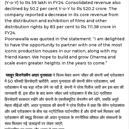
(Y-o-Y) to Rs 59 lakh in FY24. Consolidated revenue also
declined by 50.2 per cent Y-o-Y to Rs 520.2 crore. The
company reported a decrease in its core revenue from
the distribution and exhibition of films and other
distribution rights by 83 per cent to Rs 111.38 crore in
FY24.
Poonawalla was quoted in the statement: “I am delighted
to have the opportunity to partner with one of the most
iconic production houses in our nation, along with my
friend Karan. We hope to build and grow Dharma and
scale even greater heights in the years to come.”
मशहूर बिजनेसमैन अदार पूनावाला
ने फिल्म मेकर करण जौहर की कंपनी धर्मा प्रोडक्शन
में 50 फीसदी हिस्सेदारी खरीदेंगे. अदार पूनावाला की कंपनी सेरेन प्रोडक्शन, धर्मा
प्रोडक्शन में यह बड़ा स्टैक लेने जा रही है. कंपनी ने प्रेस रिलीज जारी कर इस बात की
जानकारी दी. इस डील के बाद करण जौहर धर्मा प्रोडक्शन में शेष 50 प्रतिशत
हिस्सेदारी बरकरार रखेंगे और कंपनी के एक्जीक्यूटिव चेयरमैन बने रहेंगे, जबकि अपूर्व
मेहता सीईओ रहेंगे. अदार पूनावाला की कंपनी ने प्रेस रिलीज में कहा कि सेरेन प्रोडक्शंस
और धर्मा प्रोडक्शन के बीच यह स्ट्रैटेजिक पार्टनरशिप है और दोनों फर्म मिलकर धर्मा
प्रोडक्शन की समृद्ध विरासत को अदार पूनावाला के रणनीतिक कौशल और संसाधनों के
साथ मिलकर नई ऊंचाइयों पर लेकर जाएंगे.