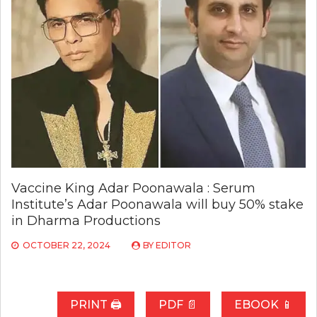
Vaccine King Adar Poonawala : Serum
Institute’s Adar Poonawala will buy 50% stake
in Dharma Productions
OCTOBER 22, 2024
BY
EDITOR
PRINT 🖨
PDF 📄
EBOOK 📱