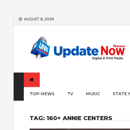
Skip
AUGUST 8, 2026
to
content
TOP-NEWS
TV
MUSIC
STATE
TAG:
160+ ANNIE CENTERS