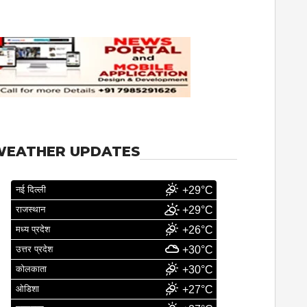
WEATHER UPDATES
नई दिल्ली
+29°C
राजस्थान
+29°C
मध्य प्रदेश
+26°C
उत्तर प्रदेश
+30°C
कोलकाता
+30°C
ओडिशा
+27°C