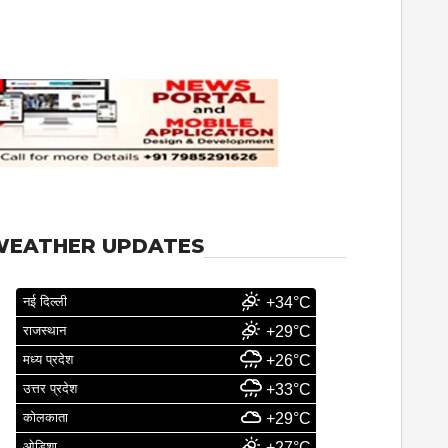
WEATHER UPDATES
नई दिल्ली
+34°C
राजस्थान
+29°C
मध्य प्रदेश
+26°C
उत्तर प्रदेश
+33°C
कोलकाता
+29°C
ओडिशा
+27°C