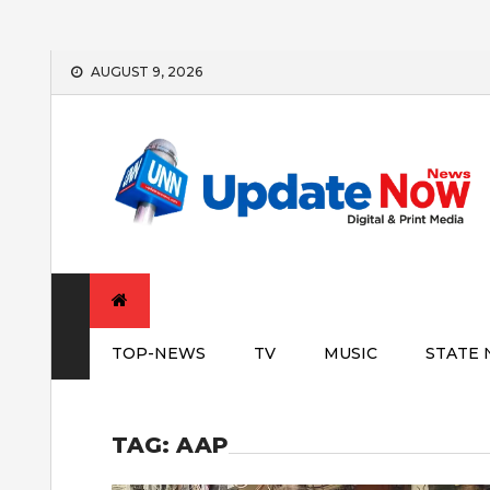
Skip
AUGUST 9, 2026
to
content
TOP-NEWS
TV
MUSIC
STATE
TAG:
AAP