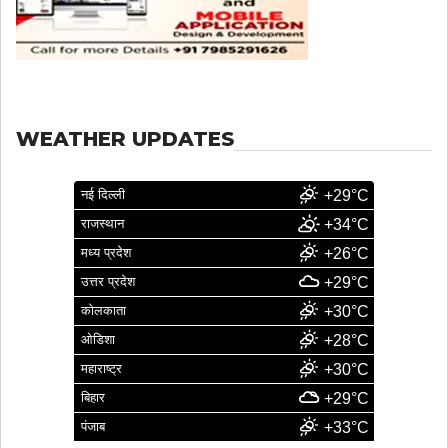
WEATHER UPDATES
नई दिल्ली
+29°C
राजस्थान
+34°C
मध्य प्रदेश
+26°C
उत्तर प्रदेश
+29°C
कोलकाता
+30°C
ओडिशा
+28°C
महाराष्ट्र
+30°C
बिहार
+29°C
पंजाब
+33°C