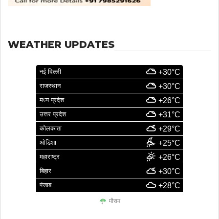
WEATHER UPDATES
नई दिल्ली
+30°C
राजस्थान
+30°C
मध्य प्रदेश
+26°C
उत्तर प्रदेश
+31°C
कोलकाता
+29°C
ओडिशा
+25°C
महाराष्ट्र
+26°C
बिहार
+30°C
पंजाब
+28°C
मौसम