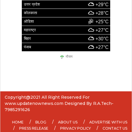
उत्तर प्रदेश
+29°C
कोलकाता
+28°C
ओडिशा
+25°C
महाराष्ट्र
+27°C
बिहार
+30°C
पंजाब
+27°C
मौसम
Copyright@2021 All Right Reserved For
www.updatenownews.com Designed By R.A.Tech-
7985291626
HOME
BLOG
ABOUT US
ADVERTISE WITH US
PRESS RELEASE
PRIVACY POLICY
CONTACT US