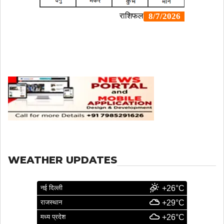
WEATHER UPDATES
नई दिल्ली
+26°C
राजस्थान
+29°C
मध्य प्रदेश
+26°C