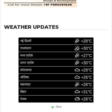
WEATHER UPDATES
नई दिल्ली
+28°C
राजस्थान
+30°C
मध्य प्रदेश
+27°C
उत्तर प्रदेश
+30°C
कोलकाता
+29°C
ओडिशा
+26°C
महाराष्ट्र
+28°C
बिहार
+31°C
पंजाब
+28°C
मौसम