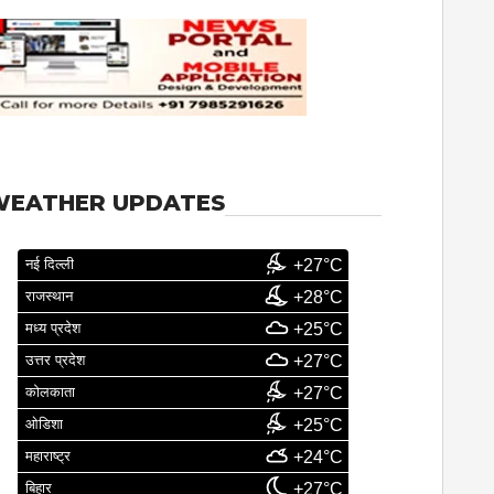
WEATHER UPDATES
नई दिल्ली
+27°C
राजस्थान
+28°C
मध्य प्रदेश
+25°C
उत्तर प्रदेश
+27°C
कोलकाता
+27°C
ओडिशा
+25°C
महाराष्ट्र
+24°C
बिहार
+27°C