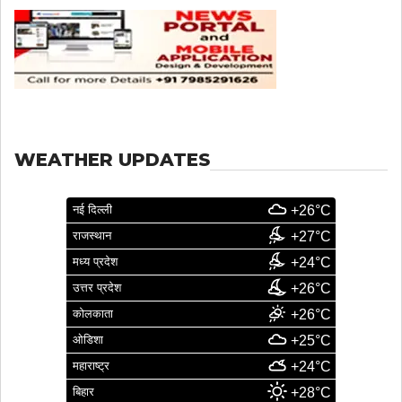
WEATHER UPDATES
नई दिल्ली
+26°C
राजस्थान
+27°C
मध्य प्रदेश
+24°C
उत्तर प्रदेश
+26°C
कोलकाता
+26°C
ओडिशा
+25°C
महाराष्ट्र
+24°C
बिहार
+28°C