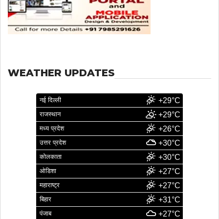
WEATHER UPDATES
नई दिल्ली
+29°C
राजस्थान
+29°C
मध्य प्रदेश
+26°C
उत्तर प्रदेश
+30°C
कोलकाता
+30°C
ओडिशा
+27°C
महाराष्ट्र
+27°C
बिहार
+31°C
पंजाब
+27°C