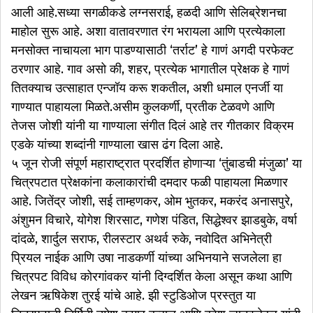
आली आहे.सध्या सगळीकडे लग्नसराई, हळदी आणि सेलिब्रेशनचा
माहोल सुरू आहे. अशा वातावरणात रंग भरायला आणि प्रत्येकाला
मनसोक्त नाचायला भाग पाडण्यासाठी ‘तर्राट’ हे गाणं अगदी परफेक्ट
ठरणार आहे. गाव असो की, शहर, प्रत्येक भागातील प्रेक्षक हे गाणं
तितक्याच उत्साहात एन्जॉय करू शकतील, अशी धमाल एनर्जी या
गाण्यात पाहायला मिळते.असीम कुलकर्णी, प्रतीक टेळवणे आणि
तेजस जोशी यांनी या गाण्याला संगीत दिलं आहे तर गीतकार विक्रम
एडके यांच्या शब्दांनी गाण्याला खास ढंग दिला आहे.
५ जून रोजी संपूर्ण महाराष्ट्रात प्रदर्शित होणाऱ्या ‘तुंबाडची मंजुळा’ या
चित्रपटात प्रेक्षकांना कलाकारांची दमदार फळी पाहायला मिळणार
आहे. जितेंद्र जोशी, सई ताम्हणकर, ओम भुतकर, मकरंद अनासपुरे,
अंशुमन विचारे, योगेश शिरसाट, गणेश पंडित, सिद्धेश्वर झाडबुके, वर्षा
दांदळे, शार्दुल सराफ, रीलस्टार अथर्व रुके, नवोदित अभिनेत्री
प्रियल नाईक आणि उषा नाडकर्णी यांच्या अभिनयाने सजलेला हा
चित्रपट विविध कोरगांवकर यांनी दिग्दर्शित केला असून कथा आणि
लेखन ऋषिकेश तुरई यांचे आहे. झी स्टुडिओज प्रस्तुत या