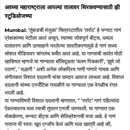
अवघ्या महाराष्ट्राला आपल्या तालावर थिरकवण्यासाठी झी
स्टुडिओजच्या
‘तुंबाडची मंजुळा’ चित्रपटातील ‘तर्राट’ हे भन्नाट गाणं
Mumbai:
प्रेक्षकांच्या भेटीला आलं असून, त्याच्या जोशपूर्ण बीट्स, धमाल
वातावरण आणि उत्साहाने भरलेल्या सादरीकरणामुळे हे गाणं सध्या
सोशल मीडियावर चांगलंच चर्चेत आलं आहे. या गाण्याची सर्वात मोठी
खासियत म्हणजे या गाण्याला बॉलिवूडला ‘बलम पिचकारी’, ‘झुमे जो
पठाण’, ‘ मल्हारी ’ अशी अनेक लोकप्रिय गाणी गाणारे गायक आणि
संगीतकार विशाल ददलानी यांचा दमदार आवाज लाभला आहे. विशाल
ददलानी यांच्या एनर्जेटिक गायकीने या गाण्याला एक वेगळीच रंगत
भरली आहे.
या गाण्याविषयी विशाल ददलानी म्हणतात, “ ‘तर्राट’ गाणं पहिल्यांदा
ऐकल्यावरच मला त्याची तुफान एनर्जी जाणवली. या गाण्यात एक
मोकळेपणा, भन्नाट बीट्स आणि सेलिब्रेशनची मजा आहे. हे गाणं
गाताना मी स्वतः खूप एन्जॉय केलं आणि मला खात्री आहे की,