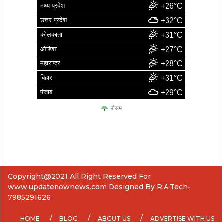
मध्य प्रदेश
+26°C
उत्तर प्रदेश
+32°C
कोलकाता
+31°C
ओडिशा
+27°C
महाराष्ट्र
+28°C
बिहार
+31°C
पंजाब
+29°C
मौसम
Copyright@2021 All Right Reserved For
www.updatenownews.com Designed By R.A.Tech-
7985291626
HOME
BLOG
ABOUT US
ADVERTISE WITH US