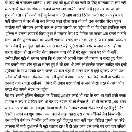
हो जाएं तो चमत्कार मानिये । खैर वहां जो हुआ वो हम सभी के लिए चमत्कार से कम नहीं
था पता ये चला कि ठीक सात बजे बारात लग जायेगी ,रास्ते में है।हम सब का जो हाल
हुआ वो बता नहीं सकते बड़ी मुश्किल चार छै लोग बारात रिसीव करने गेट पर पहुंच पाए ।
यही सोचकर में घर से नो बजे निकल पड़ा सोचा सवा नो बजे तक वेक्सीन सेंटर पहुंच
जाऊंगा यही सोचकर अपनी कार से अगले चौराहे पर पहुंचा ही था कि देखा ट्रैफिक जाम
,पुलिस ने रास्ता डायवर्ट किया हुआ है मतलब मेरा 10 मिनिट का सफर अब घण्टों में होने
वाला था मेने पुलिस वालों को अपनी समस्या बताई पर उनका एक ही जवाब हमारे अफसर
का आदेश है हम कुछ नहीं कर सकते मगर यही पुलिस वाले अगर चालान करना हो या
मारना पीटना हो तो त्वरित सेवा उपलब्ध करा देते हैं मेरे बहुत कहने पर भी वो नहीं
पसीजे,फिर मुझे ये ख्याल आया कि ये लोग भी अपनी जान की परवाह न करते हुए दिन
रात हमारी सेवा और सुरक्षा में लगे हुए हैं तो हम्हें भी उन्हें कोआपरेट करना चाहिए खैर इसी
सुविचार के साथ उनके बताए रास्ते पर चल पड़ा ये अलग बात हैं मुझे घूमकर जाना पड़ा
,सोचो चौड़ी सड़क छोड़कर आप गली कूचों में अपना रास्ता तलाशिये, यानी वास्कोडिगामा
बनकर नया रास्ता खोजिये । फिर भी तमाम परेशानियों के बाद किसी तरह में आधा पौन
घण्टा लेट अपने सेंटर पर पहुंचा
गेट पर अपनी बुकिंग मोबाइल पर दिखाई ,आधार कार्ड भी रख के गया था कहीं इसी वजह
से मना न कर दें आखिर वहाँ भी गेट पर इंसान ही तो तैनात हैं , वो भी सरकारी ,अब अंदर
जाकर अपनी बारी का इंतज़ार किया थोड़ी देर में नम्बर आया रजिस्टर में एंट्री हुई और
वैक्सीन लगने का शुभ समय आया नर्स ने कहा चेहरा उस तरफ कीजिये मेने किया और
बस दाहिने कंधे पर वैक्सीन लगी मगर मुझे विल्कुल पता नहीं चला निडिल चुभने का कोई
एहसास भी नहीं हुआ,नर्स ने मुझे कॉटन हाथ में दी और कहा इसे कन्धे पर दबा कर रखिये