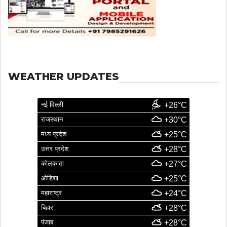
WEATHER UPDATES
नई दिल्ली
+26°C
राजस्थान
+30°C
मध्य प्रदेश
+25°C
उत्तर प्रदेश
+28°C
कोलकाता
+27°C
ओडिशा
+25°C
महाराष्ट्र
+24°C
बिहार
+28°C
पंजाब
+28°C