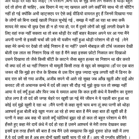
और थोड़ी देर वहाँ बैठ जाइए ।में परेशान ,बिना दर्द के सुई कैसे लग सकती है थोड़ा बहुत
दर्द तो होना ही चाहिए , अब दिमाग में नए नए खयाल आने लगे कहीँ मेरे साथ भी तो चीटिंग
नहीं हो गई क्योंकि अभी व्हाट्सएप पर ऐसे कई वीडियो वायरल हुए हैं जिनमें दिखाया गया
के लोगों को बिना दबाई खाली निडल चुभोई गई , समझ में नहीं आ रहा था क्या करूँ
शायद मेरे साथ भी कुछ ऐसा ही न हो गया हो, पर मैं दूसरे लोगों को सुई लगती देखने के
लिए वहां रुक नहीं सकता था तो बस थोड़ी देर वहीं बाहर बैठकर अपने घर आ गया मैंने
अपनी पत्नी से इसकी चर्चा की उसे भी यकीन नहीं हुआ थोड़ी परेशान भी हो गई ।मेने
कहा मेरे कन्धे पर देखो तो कोई निशान है या नहीं? उसने मोबाइल की टॉर्च जलाकर देखी
बोली एक लाल सा निशान दिख तो रहा है मैंने कहा इसका फ़ोटो निकाल कर दिखाओ
उसने दिखाया तो जैसे किसी चींटी के काटने जैसा बहुत हल्का सा निशान था खैर करते
भी क्या दर्द तो था नहीं निशान भी मामूली किसी तरह से खुद को समझाया।हाँ पर एक बात
जरूर थी कि मुझे हर रोज के हिसाब से उस दिन कुछ ज्यादा भूख लगती रही में डिनर के
बाद रात को सो गया अजीब, अजीब सपने भी आते रहे सुबह जब आँख खुली और दाईं ओर
करवट ली तो अचानक कन्धे में दर्द की लहर सी दौड़ गई मुझे कुछ पल तो समझ नहीं
आया ये दर्द क्यूँ हुआ और फिर जब ये ख्याल आया कि कल इसी कंधे में वैक्सीन का दूसरा
डोज़ लगा है तो दर्द की जगह चेहरे पर खुशी छा गई मेरे जीवन मे ये पहली बार हुआ था
कोई दर्द मुझे ख़ुशी दे रहा था ।मैंने पत्नी से कहा सुनो चाय बना लूं क्या पत्नी को थोड़ा
आश्चर्य हुआ बोली बड़े खुश नजर आ रहे हो क्या बात है मैंने कहा बात ही खुशी की है
पत्नी ने कहा अब कह भी डालो क्यूँ पहेलियां बुझा रहे हो कल तो बहुत परेशान थे मैंने
हँसते हुए कहा मेरे दायें कंधे में दर्द हो रहा है उसने आश्चर्य से मेरी तरफ देखकर कहा
इसमें इस तरह हँसने की बात है तब मैंने उसे समझाया कि मुझे दूसरा डोज़ सही में लगा
है,ये दर्द उसी का है अब हम दोनों खुशी खुशी चाय पी रहे हैं। आप भी एन्जॉय कीजिये ।