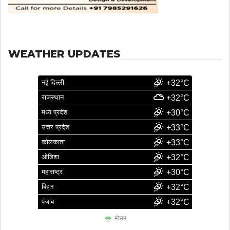
WEATHER UPDATES
नई दिल्ली
+32°C
राजस्थान
+32°C
मध्य प्रदेश
+30°C
उत्तर प्रदेश
+33°C
कोलकाता
+33°C
ओडिशा
+32°C
महाराष्ट्र
+30°C
बिहार
+32°C
पंजाब
+32°C
मौसम