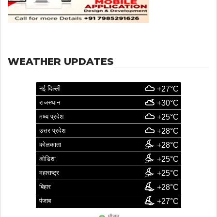
WEATHER UPDATES
नई दिल्ली
+27°C
राजस्थान
+30°C
मध्य प्रदेश
+25°C
उत्तर प्रदेश
+28°C
कोलकाता
+28°C
ओडिशा
+25°C
महाराष्ट्र
+25°C
बिहार
+28°C
पंजाब
+27°C
मौसम