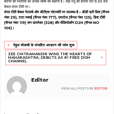
बेटियों की परवरिश का उनका संघर्ष की कहानी है। देखे रंजु की बेटीया रात 9.30 बजे
केवल दंगल टीवी पर।
दंगल टीवी केबल नेटवर्क और डीटीएच प्लेटफॉर्म पर उपलब्ध है – डीडी फ्री डिश (चैनल
नंबर 29), टाटा स्काई (चैनल नंबर 177), एयरटेल (चैनल नंबर 125), डिश टीवी
(चैनल नंबर 119) सन डायरेक्ट (328) और वीडियोकॉन D2H (चैनल NO
106)।
Post
मेहुल चोकसी के संभावित अपहरण की जांच शुरू
navigation
ZEE CHITRAMANDIR WINS THE HEARTS OF
MAHARASHTRA; DEBUTS AS #1 FREE DISH
CHANNEL
Editor
VIEW ALL POSTS BY
EDITOR