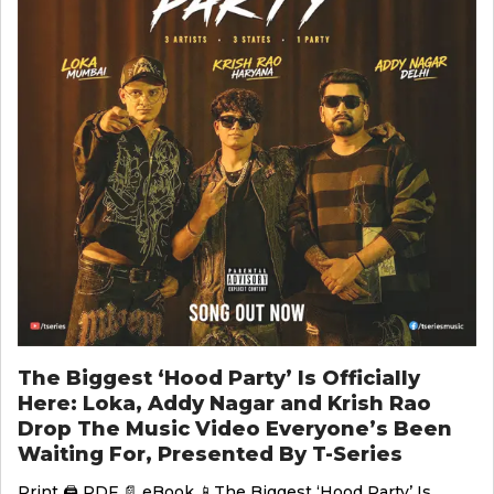
The Biggest ‘Hood Party’ Is Officially
Here: Loka, Addy Nagar and Krish Rao
Drop The Music Video Everyone’s Been
Waiting For, Presented By T-Series
Print 🖨 PDF 📄 eBook 📱The Biggest ‘Hood Party’ Is