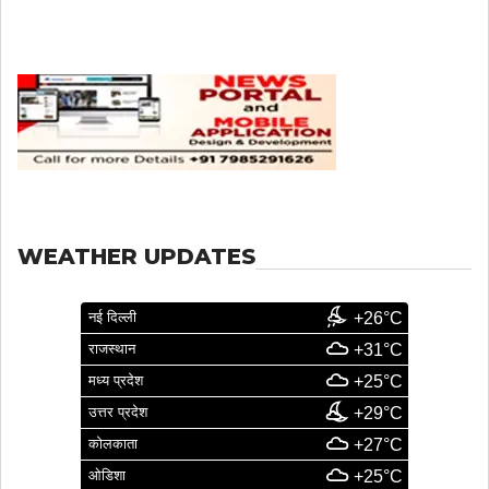
WEATHER UPDATES
नई दिल्ली
+26°C
राजस्थान
+31°C
मध्य प्रदेश
+25°C
उत्तर प्रदेश
+29°C
कोलकाता
+27°C
ओडिशा
+25°C