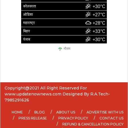
कोलकाता
+30°C
ओडिशा
+27°C
महाराष्ट्र
+28°C
बिहार
+33°C
पंजाब
+30°C
मौसम
Copyright@2021 All Right Reserved For
www.updatenownews.com Designed By R.A.Tech-
7985291626
HOME
BLOG
ABOUT US
ADVERTISE WITH US
PRESS RELEASE
PRIVACY POLICY
CONTACT US
REFUND & CANCELLATION POLICY