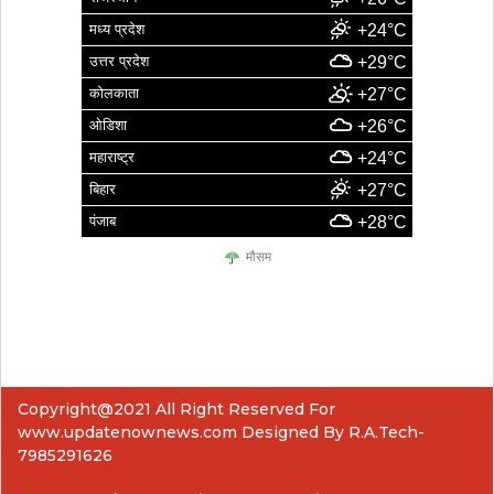
मध्य प्रदेश
+24°C
उत्तर प्रदेश
+29°C
कोलकाता
+27°C
ओडिशा
+26°C
महाराष्ट्र
+24°C
बिहार
+27°C
पंजाब
+28°C
मौसम
Copyright@2021 All Right Reserved For
www.updatenownews.com Designed By R.A.Tech-
7985291626