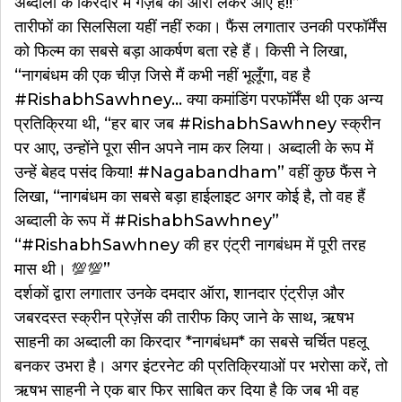
अब्दाली के किरदार में गज़ब का ऑरा लेकर आए हैं!!”
तारीफों का सिलसिला यहीं नहीं रुका। फैंस लगातार उनकी परफॉर्मेंस
को फिल्म का सबसे बड़ा आकर्षण बता रहे हैं। किसी ने लिखा,
“नागबंधम की एक चीज़ जिसे मैं कभी नहीं भूलूँगा, वह है
#RishabhSawhney… क्या कमांडिंग परफॉर्मेंस थी एक अन्य
प्रतिक्रिया थी, “हर बार जब #RishabhSawhney स्क्रीन
पर आए, उन्होंने पूरा सीन अपने नाम कर लिया। अब्दाली के रूप में
उन्हें बेहद पसंद किया! #Nagabandham” वहीं कुछ फैंस ने
लिखा, “नागबंधम का सबसे बड़ा हाईलाइट अगर कोई है, तो वह हैं
अब्दाली के रूप में #RishabhSawhney”
“#RishabhSawhney की हर एंट्री नागबंधम में पूरी तरह
मास थी। 💯💯”
दर्शकों द्वारा लगातार उनके दमदार ऑरा, शानदार एंट्रीज़ और
जबरदस्त स्क्रीन प्रेज़ेंस की तारीफ किए जाने के साथ, ऋषभ
साहनी का अब्दाली का किरदार *नागबंधम* का सबसे चर्चित पहलू
बनकर उभरा है। अगर इंटरनेट की प्रतिक्रियाओं पर भरोसा करें, तो
ऋषभ साहनी ने एक बार फिर साबित कर दिया है कि जब भी वह