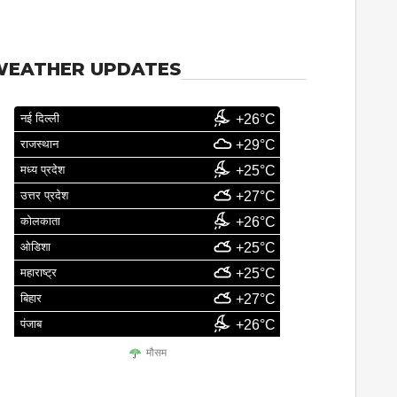
WEATHER UPDATES
नई दिल्ली
+26°C
राजस्थान
+29°C
मध्य प्रदेश
+25°C
उत्तर प्रदेश
+27°C
कोलकाता
+26°C
ओडिशा
+25°C
महाराष्ट्र
+25°C
बिहार
+27°C
पंजाब
+26°C
मौसम