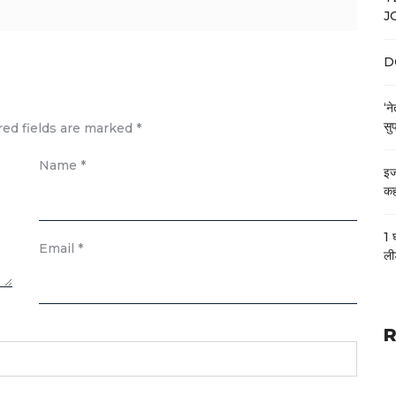
J
DC
‘न
सुप
red fields are marked
*
Name
*
इज
कह
1 
Email
*
ली
R