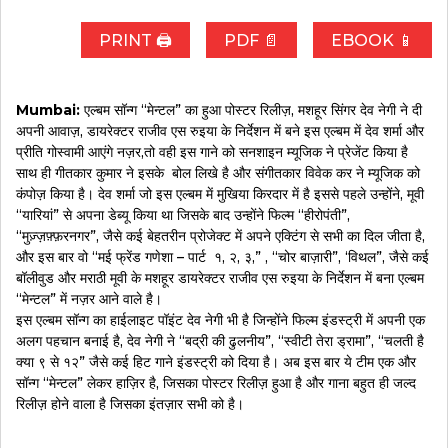
PRINT 🖨
PDF 📄
EBOOK 📱
Mumbai:
एल्बम सॉन्ग “मेन्टल” का हुआ पोस्टर रिलीज़, मशहूर सिंगर देव नेगी ने दी
अपनी आवाज़, डायरेक्टर राजीव एस रुइया के निर्देशन में बने इस एल्बम में देव शर्मा और
प्रीति गोस्वामी आएंगे नज़र,तो वही इस गाने को सनशाइन म्यूजिक ने प्रेजेंट किया है
साथ ही गीतकार कुमार ने इसके बोल लिखे है और संगीतकार विवेक कर ने म्यूजिक को
कंपोज़ किया है। देव शर्मा जो इस एल्बम में मुखिया किरदार में है इससे पहले उन्होंने, मूवी
“यारियां” से अपना डेब्यू किया था जिसके बाद उन्होंने फिल्म “हीरोपंती”,
“मुज़्ज़फ़्फ़रनगर”, जैसे कई बेहतरीन प्रोजेक्ट में अपने एक्टिंग से सभी का दिल जीता है,
और इस बार वो “मई फ्रेंड गणेशा – पार्ट १, २, ३,” , “चोर बाज़ारी”, ‘विथल”, जैसे कई
बॉलीवुड और मराठी मूवी के मशहूर डायरेक्टर राजीव एस रुइया के निर्देशन में बना एल्बम
“मेन्टल” में नज़र आने वाले है।
इस एल्बम सॉन्ग का हाईलाइट पॉइंट देव नेगी भी है जिन्होंने फिल्म इंडस्ट्री में अपनी एक
अलग पहचान बनाई है, देव नेगी ने “बद्री की ढुलनीय”, “स्वीटी तेरा ड्रामा”, “चलती है
क्या ९ से १२” जैसे कई हिट गाने इंडस्ट्री को दिया है। अब इस बार ये टीम एक और
सॉन्ग “मेन्टल” लेकर हाज़िर है, जिसका पोस्टर रिलीज़ हुआ है और गाना बहुत ही जल्द
रिलीज़ होने वाला है जिसका इंतज़ार सभी को है।