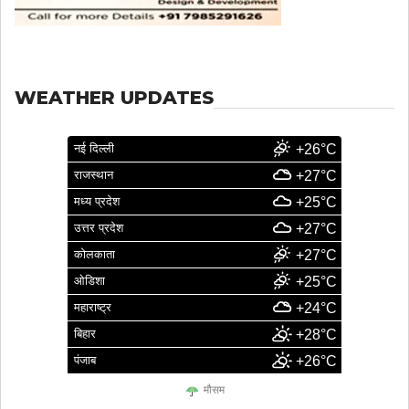
WEATHER UPDATES
नई दिल्ली
+26°C
राजस्थान
+27°C
मध्य प्रदेश
+25°C
उत्तर प्रदेश
+27°C
कोलकाता
+27°C
ओडिशा
+25°C
महाराष्ट्र
+24°C
बिहार
+28°C
पंजाब
+26°C
मौसम